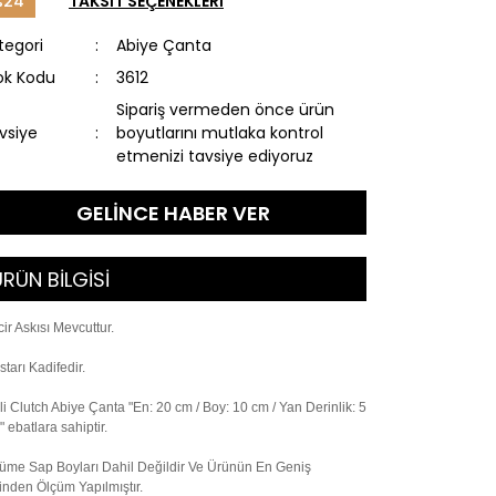
%24
TAKSİT SEÇENEKLERİ
tegori
Abiye Çanta
ok Kodu
3612
Sipariş vermeden önce ürün
vsiye
boyutlarını mutlaka kontrol
etmenizi tavsiye ediyoruz
GELİNCE HABER VER
RÜN BİLGİSİ
cir Askısı Mevcuttur.
astarı Kadifedir.
ili Clutch Abiye Çanta "En: 20 cm / Boy: 10 cm / Yan Derinlik: 5
" ebatlara sahiptir.
üme Sap Boyları Dahil Değildir Ve Ürünün En Geniş
inden Ölçüm Yapılmıştır.