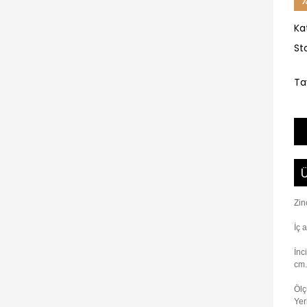
Ka
St
Ta
Ü
Zin
İç 
İnc
cm.
Ölç
Yer