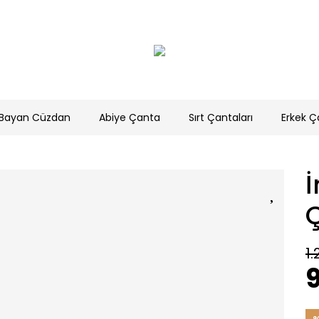
Bayan Cüzdan
Abiye Çanta
Sırt Çantaları
Erkek Ç
İ
1.