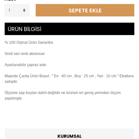
SEPETE EKLE
ÜRÜN BİLGİSİ
% 100 Orjinal Ürün Garantisi.
Gold sarı renk aksesuar.
Ayarlanabilir çapraz askı
Majeste Çanta Ürün Boyut : " En : 40 cm , Boy : 25 cm , Yan : 10 cm " Ebatlara
sahiptir.
Ölçüme sap boyları dahil değildir ve ürünün en geniş yerinden ölçüm
yapılmıştır.
KURUMSAL