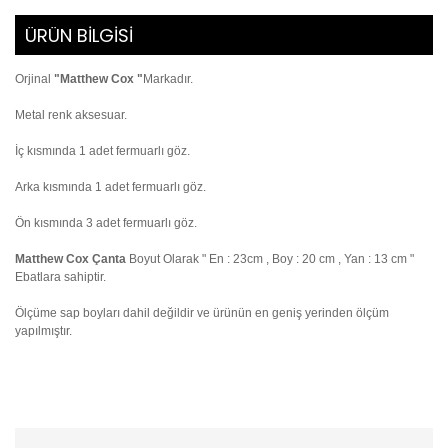
ÜRÜN BİLGİSİ
Orjinal
"
Matthew Cox
"
Markadır.
Metal renk aksesuar.
İç kısmında 1 adet fermuarlı göz.
Arka kısmında 1 adet fermuarlı göz.
Ön kısmında 3 adet fermuarlı göz.
Matthew Cox Çanta
Boyut Olarak " En : 23cm , Boy : 20 cm , Yan : 13 cm "
Ebatlara sahiptir.
Ölçüme sap boyları dahil değildir ve ürünün en geniş yerinden ölçüm
yapılmıştır.