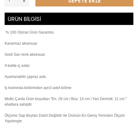
SEPETE EKLE
ÜRÜN BİLGİSİ
% 100 Orjinal Ürün Garantisi.
Kararmaz aksesuar.
Gold Sarı renk aksesuar.
A kalite iç astar.
Ayarlanabilir çapraz askı.
İç kısmında birbirinden ayrı3 adet bölme
Motto Çanta Ürün boyutları "En: 28 cm / Boy: 14 cm / Yan Derinlik: 11 cm."
ebatlara sahiptir.
Ölçüme Sap Boyları Dahil Değildir Ve Ürünün En Geniş Yerinden Ölçüm
Yapılmıştır.