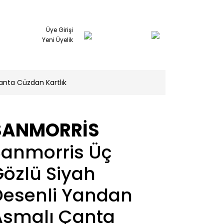
Üye Girişi
Yeni Üyelik
anta Cüzdan Kartlık
SANMORRİS
Sanmorris Üç
Gözlü Siyah
Desenli Yandan
Asmalı Çanta