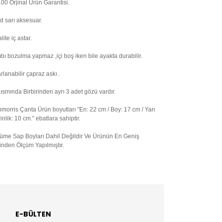
00 Orjinal Ürün Garantisi.
d sarı aksesuar.
lite iç astar.
ıbı bozulma yapmaz ,içi boş iken bile ayakta durabilir.
rlanabilir çapraz askı .
Kısmında
Birbirinden ayrı 3 adet gözü vardır.
morris Çanta Ürün boyutları "En: 22 cm / Boy: 17 cm / Yan
inlik: 10 cm." ebatlara sahiptir.
üme Sap Boyları Dahil Değildir Ve Ürünün En Geniş
inden Ölçüm Yapılmıştır.
E-BÜLTEN