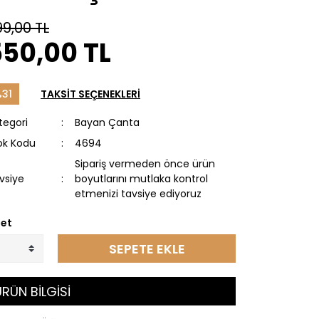
99,00 TL
550,00 TL
31
TAKSİT SEÇENEKLERİ
tegori
Bayan Çanta
ok Kodu
4694
Sipariş vermeden önce ürün
vsiye
boyutlarını mutlaka kontrol
etmenizi tavsiye ediyoruz
et
SEPETE EKLE
RÜN BİLGİSİ