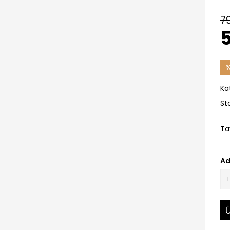
7
%
Ka
St
Ta
Ad
Ü