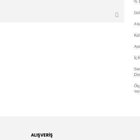
% 1
Gol
A ka
Kal
Aya
İç 
San
Der
Ölç
Yer
ALIŞVERİŞ