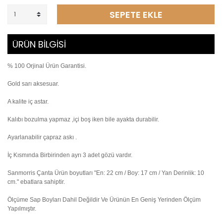
SEPETE EKLE
ÜRÜN BİLGİSİ
% 100 Orjinal Ürün Garantisi.
Gold sarı aksesuar.
A kalite iç astar.
Kalıbı bozulma yapmaz ,içi boş iken bile ayakta durabilir.
Ayarlanabilir çapraz askı .
İç Kısmında
Birbirinden ayrı 3 adet gözü vardır.
Sanmorris Çanta Ürün boyutları "En: 22 cm / Boy: 17 cm / Yan Derinlik: 10
cm." ebatlara sahiptir.
Ölçüme Sap Boyları Dahil Değildir Ve Ürünün En Geniş Yerinden Ölçüm
Yapılmıştır.