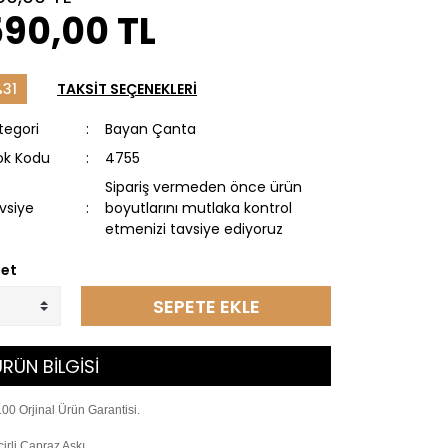
590,00 TL
31
TAKSİT SEÇENEKLERİ
tegori
Bayan Çanta
ok Kodu
4755
Sipariş vermeden önce ürün
vsiye
boyutlarını mutlaka kontrol
etmenizi tavsiye ediyoruz
et
SEPETE EKLE
RÜN BİLGİSİ
00 Orjinal Ürün Garantisi.
cirli Çapraz Askı.