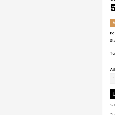
%
Ka
St
Ta
Ad
Ü
% 1
Zin