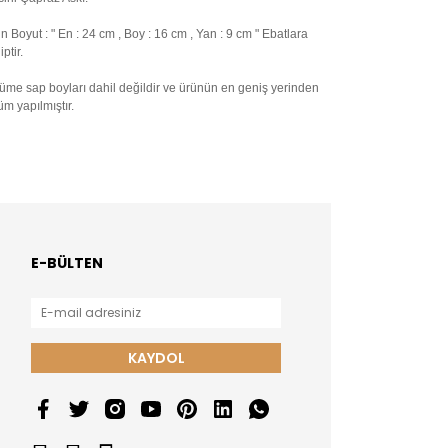
n Boyut : " En : 24 cm , Boy : 16 cm , Yan : 9 cm " Ebatlara
ptir.
üme sap boyları dahil değildir ve ürünün en geniş yerinden
üm yapılmıştır.
E-BÜLTEN
KAYDOL