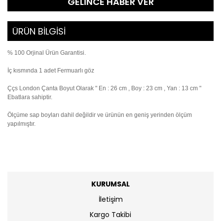
GELİNCE HABER VER
ÜRÜN BİLGİSİ
% 100 Orjinal Ürün Garantisi.
İç kısmında 1 adet Fermuarlı göz
Ççs London Çanta Boyut Olarak " En : 26 cm , Boy : 23 cm , Yan : 13 cm "
Ebatlara sahiptir.
Ölçüme sap boyları dahil değildir ve ürünün en geniş yerinden ölçüm
yapılmıştır.
KURUMSAL
İletişim
Kargo Takibi