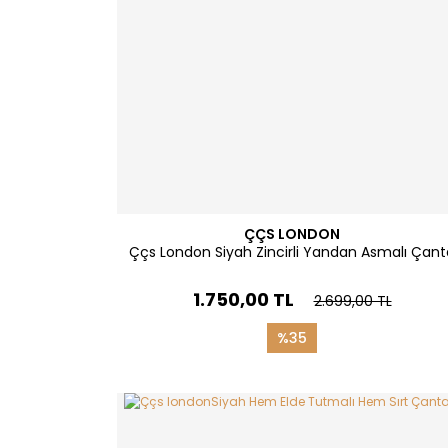
ÇÇS LONDON
Ççs London Siyah Zincirli Yandan Asmalı Çant
1.750,00 TL
2.699,00 TL
%35