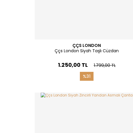
ÇÇS LONDON
Ççs London Siyah Taşlı Cüzdan
1.250,00 TL
1.799,00 TL
%31