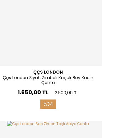
ÇÇS LONDON
Ççs London Siyah Zımbalı Küçük Boy Kadın
Çanta
1.650,00 TL
2.500,00 TL
%34