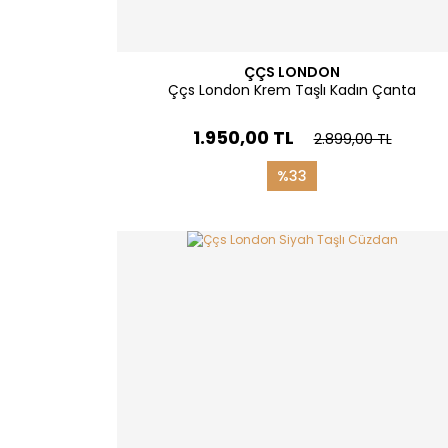
ÇÇS LONDON
Ççs London Krem Taşlı Kadın Çanta
1.950,00 TL
2.899,00 TL
%33