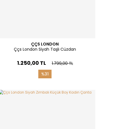
ÇÇS LONDON
Ççs London Siyah Taşlı Cüzdan
1.250,00 TL
1.799,00 TL
%31