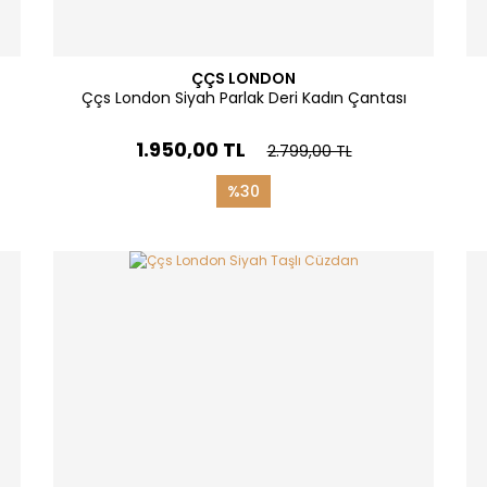
ÇÇS LONDON
Ççs London Siyah Parlak Deri Kadın Çantası
1.950,00 TL
2.799,00 TL
%30