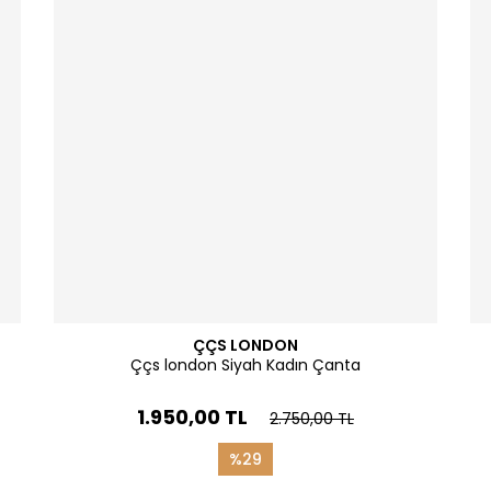
ÇÇS LONDON
Ççs london Siyah Kadın Çanta
1.950,00 TL
2.750,00 TL
%29