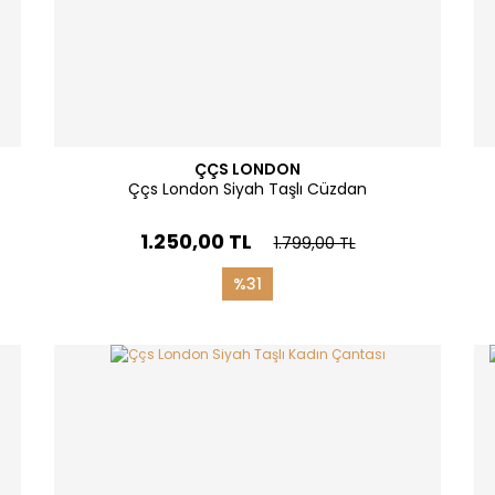
ÇÇS LONDON
Ççs London Siyah Taşlı Cüzdan
1.250,00 TL
1.799,00 TL
%31