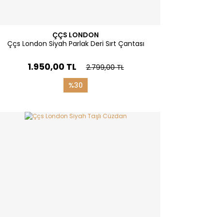
ÇÇS LONDON
Ççs London Siyah Parlak Deri Sırt Çantası
1.950,00 TL
2.799,00 TL
%30