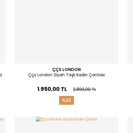
ÇÇS LONDON
a
Ççs London Siyah Taşlı Kadın Çantası
1.950,00 TL
2.899,00 TL
%33