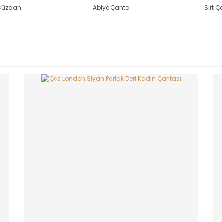
Cüzdan
Abiye Çanta
Sırt Ç