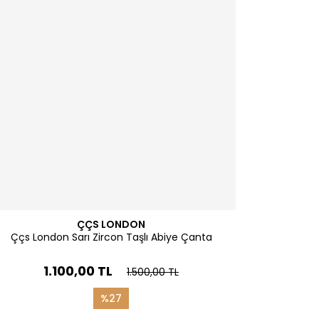
ÇÇS LONDON
Ççs London Sarı Zircon Taşlı Abiye Çanta
1.100,00 TL
1.500,00 TL
%27