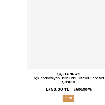
ÇÇS LONDON
Ççs londonSiyah Hem Elde Tutmalı Hem Sırt
Çantası
1.750,00 TL
2.500,00 TL
%30