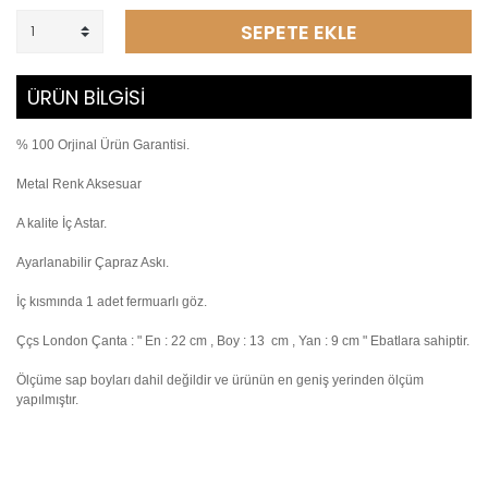
SEPETE EKLE
ÜRÜN BİLGİSİ
% 100 Orjinal Ürün Garantisi.
Metal Renk Aksesuar
A kalite İç Astar.
Ayarlanabilir Çapraz Askı.
İç kısmında 1 adet fermuarlı göz.
Ççs London Çanta : " En : 22 cm , Boy : 13 cm , Yan : 9 cm " Ebatlara sahiptir.
Ölçüme sap boyları dahil değildir ve ürünün en geniş yerinden ölçüm
yapılmıştır.